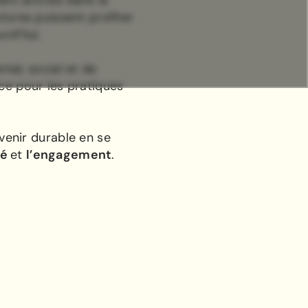
ent ancrée dans le
tures puissent profiter
rd’hui.
tal, social et de
ce pour les pratiques
venir durable en se
té
et
l’engagement
.