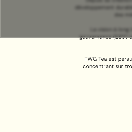
Depuis sa créatio
développement durable 
des mê
La vision à long
gouvernance (ESG) qu
TWG Tea est persua
concentrant sur troi