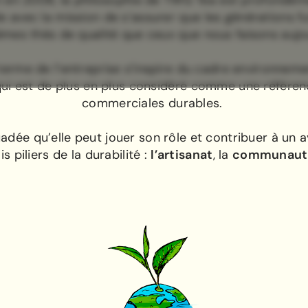
n en 2008, la philosophie de TWG Tea est profondém
avec la mission de s’assurer que les générations fu
mes thés de qualité que ceux que nous faisons aujou
 terme de l’entreprise s’inspire du cadre environnemen
i est de plus en plus considéré comme une référen
commerciales durables.
dée qu’elle peut jouer son rôle et contribuer à un a
s piliers de la durabilité :
l’artisanat
, la
communau