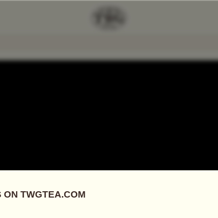
 Tea To
Add Tea To
mpare
Compare