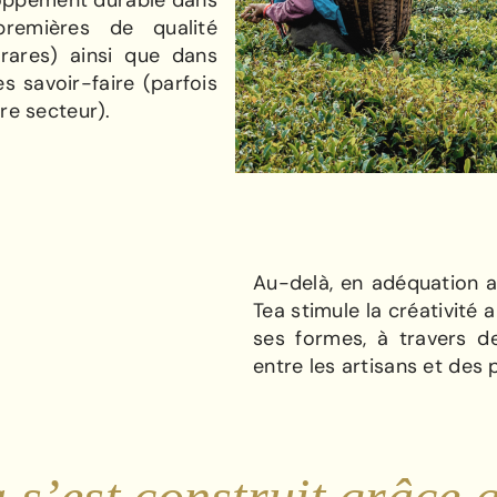
loppement durable dans
premières de qualité
rares) ainsi que dans
s savoir-faire (parfois
re secteur).
Au-delà, en adéquation 
Tea stimule la créativité 
ses formes, à travers d
entre les artisans et des 
s’est construit grâce a