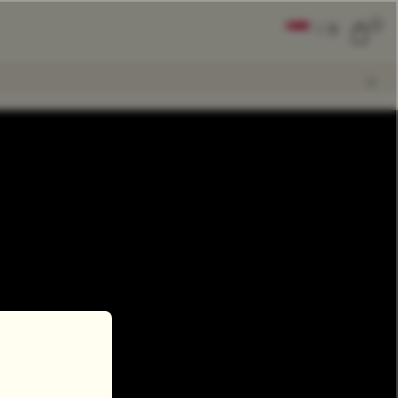
0
|
FR
TOUT EFFACER
COMPARER
Add Tea To
Compare